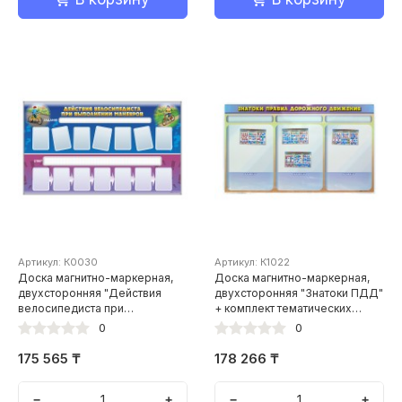
Артикул: К0030
Артикул: К1022
Доска магнитно-маркерная,
Доска магнитно-маркерная,
двухсторонняя "Действия
двухсторонняя "Знатоки ПДД"
велосипедиста при
+ комплект тематических
выполнении маневров" +
магнитов КМ-18
0
0
комплект тематических
магнитов К1009, К1011
175 565 ₸
178 266 ₸
−
+
−
+