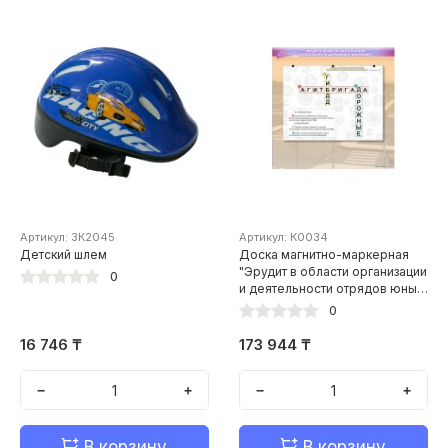
Артикул: ЗК2045
Артикул: К0034
Детский шлем
Доска магнитно-маркерная
"Эрудит в области организации
0
и деятельности отрядов юных
инспекторов движения" с
0
комплектом маркерных
фрагментов-заданий
16 746 ₸
173 944 ₸
−
+
−
+
В корзину
В корзину