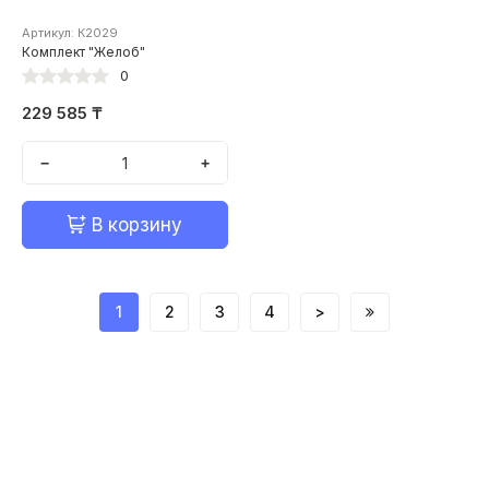
Артикул: К2029
Комплект "Желоб"
0
229 585 ₸
−
+
В корзину
1
2
3
4
>