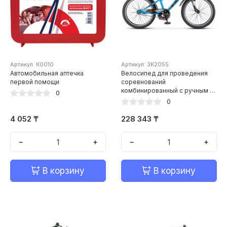
Артикул: К0010
Артикул: ЗК2055
Автомобильная аптечка
Велосипед для проведения
первой помощи
соревнований
комбинированный с ручным и
0
ножным тормозом
0
4 052 ₸
228 343 ₸
−
+
−
+
В корзину
В корзину