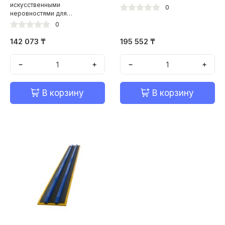
искусственными
0
неровностями для
ограничения скорости"
0
142 073 ₸
195 552 ₸
−
+
−
+
В корзину
В корзину