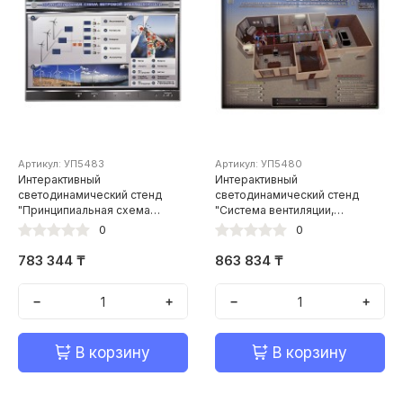
Артикул: УП5483
Артикул: УП5480
Интерактивный
Интерактивный
светодинамический стенд
светодинамический стенд
"Принципиальная схема
"Система вентиляции,
ветровой электростанции"
пылеудаления и
0
0
кондиционирования умного
дома"
783 344 ₸
863 834 ₸
−
+
−
+
В корзину
В корзину