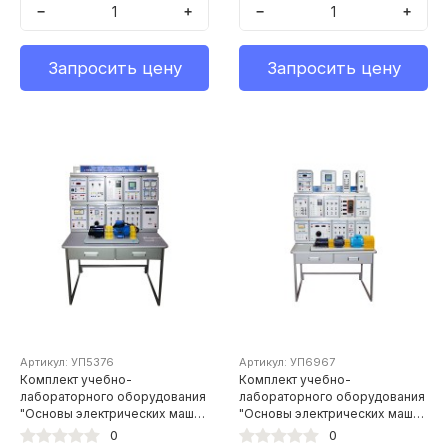
−
+
−
+
Запросить цену
Запросить цену
Артикул: УП5376
Артикул: УП6967
Комплект учебно-
Комплект учебно-
лабораторного оборудования
лабораторного оборудования
"Основы электрических машин
"Основы электрических машин
с универсальной машиной
с универсальной машиной
0
0
переменного тока"
переменного тока" (версия 2)