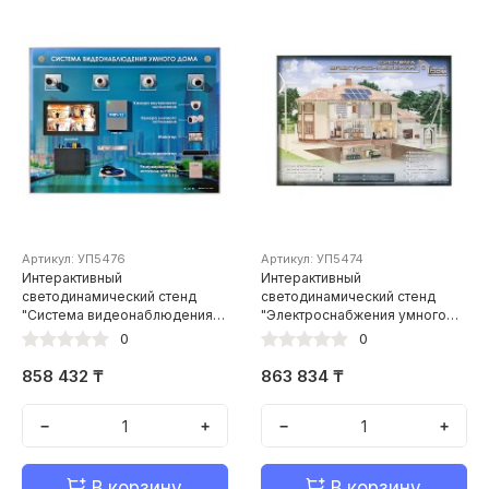
Артикул: УП5476
Артикул: УП5474
Интерактивный
Интерактивный
светодинамический стенд
светодинамический стенд
"Система видеонаблюдения
"Электроснабжения умного
умного дома"
дома"
0
0
858 432 ₸
863 834 ₸
−
+
−
+
В корзину
В корзину