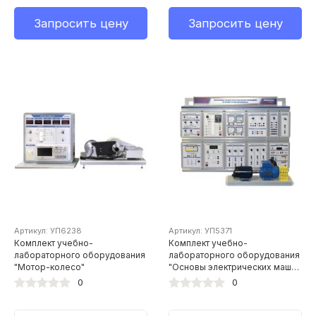
Запросить цену
Запросить цену
Артикул: УП6238
Артикул: УП5371
Комплект учебно-
Комплект учебно-
лабораторного оборудования
лабораторного оборудования
"Мотор-колесо"
"Основы электрических машин
и электропривода"
0
0