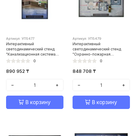
Артикул: УП5477
Артикул: УП5479
Интерактивный
Интерактивный
светодинамический стенд
светодинамический стенд
"Канализационная система
"Охранно-пожарная
умного дома"
сигнализация умного дома"
0
0
890 952 ₸
848 708 ₸
−
+
−
+
В корзину
В корзину