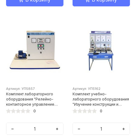
Артикул: УП5857
Артикул: УП5162
Комплект лабораторного
Комплект учебно-
оборудования "Релейно-
лабораторного оборудования
контакторное управление
"Изучение конструкции и
асинхронным двигателем с
принципов работы
0
0
короткозамкнутым ротором"
электрических двигателей"
−
+
−
+