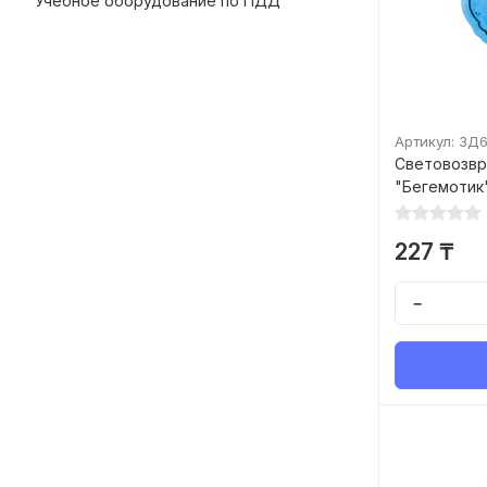
Учебное оборудование по ПДД
Артикул: ЗД
Световозв
"Бегемотик
227 ₸
−