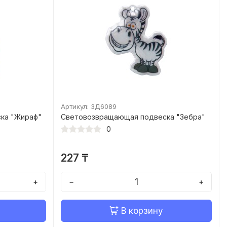
Артикул: ЗД6089
ка "Жираф"
Световозвращающая подвеска "Зебра"
0
227 ₸
+
−
+
В корзину