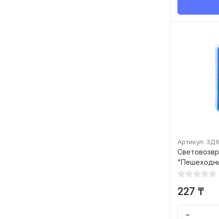
Артикул: ЗД
Световозв
"Пешеходн
227 ₸
−