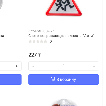
Артикул: ЗД6075
ска
Световозвращающая подвеска "Дети"
0
227 ₸
+
−
+
В корзину