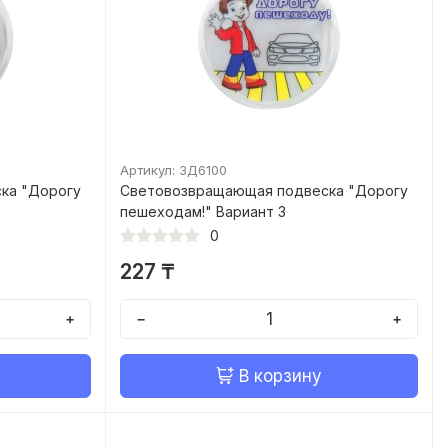
Артикул: ЗД6100
ка "Дорогу
Световозвращающая подвеска "Дорогу
пешеходам!" Вариант 3
0
227 ₸
+
−
+
В корзину