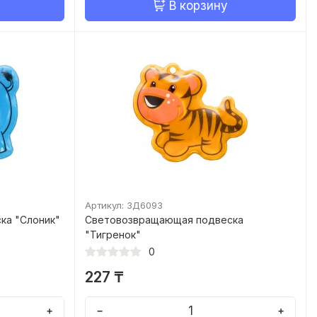
В корзину
Артикул: ЗД6093
ка "Слоник"
Световозвращающая подвеска
"Тигренок"
0
227 ₸
+
−
+