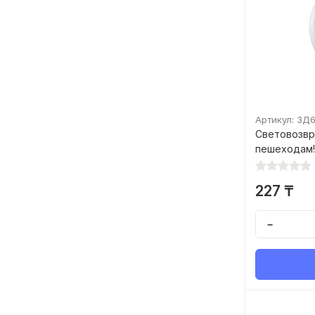
Артикул: ЗД
Световозвр
пешеходам!"
227 ₸
−