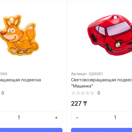
6090
Артикул: ЗД6051
ращающая подвеска
Световозвращающая подве
"Машинка"
0
0
227 ₸
+
−