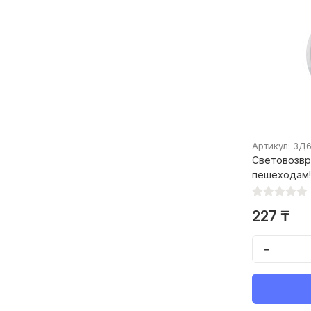
Артикул: ЗД6
Световозвр
пешеходам!
227 ₸
−