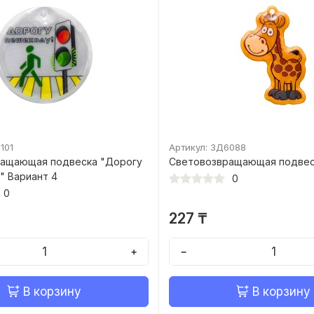
101
Артикул: ЗД6088
ащающая подвеска "Дорогу
Световозвращающая подвес
" Вариант 4
0
0
227 ₸
+
−
В корзину
В корзину