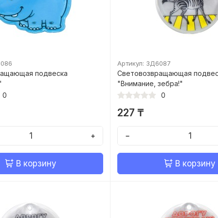
6086
Артикул: ЗД6087
ращающая подвеска
Световозвращающая подве
"
"Внимание, зебра!"
0
0
227 ₸
+
−
В корзину
В корзину