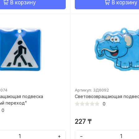
В корзину
В корзину
6074
Артикул: ЗД6092
ращающая подвеска
Световозвращающая подвес
ый переход"
0
0
227 ₸
+
−