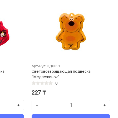
Артикул: ЗД6091
ска
Световозвращающая подвеска
"Медвежонок"
0
227 ₸
+
−
+