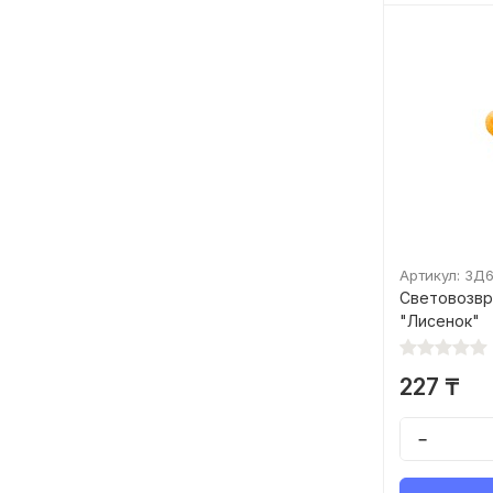
Артикул: ЗД
Световозв
"Лисенок"
227 ₸
−