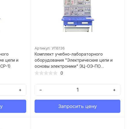
Артикул: УП6136
ного
Комплект учебно-лабораторного
ие цепи и
оборудования "Электрические цепи и
СР-1)
основы электроники" ЭЦ-ОЭ-ПО
(модернизированный)
0
+
−
+
у
Запросить цену