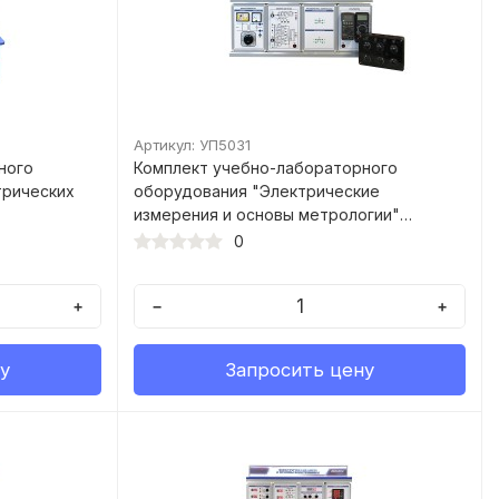
Артикул: УП5031
ного
Комплект учебно-лабораторного
трических
оборудования "Электрические
измерения и основы метрологии"
(ЭИОМ1-СР-1)
0
+
−
+
у
Запросить цену