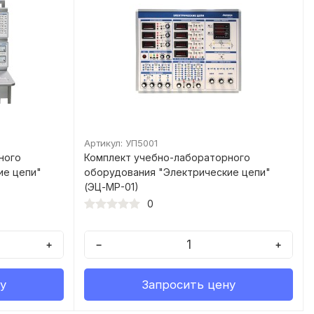
Артикул: УП5001
ного
Комплект учебно-лабораторного
ие цепи"
оборудования "Электрические цепи"
(ЭЦ-МР-01)
0
+
−
+
у
Запросить цену