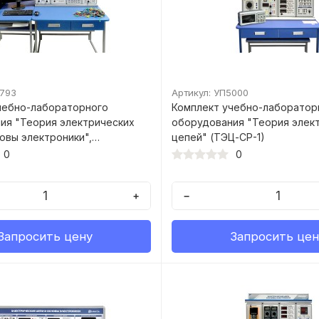
5793
Артикул: УП5000
чебно-лабораторного
Комплект учебно-лаборатор
ия "Теория электрических
оборудования "Теория элек
овы электроники",
цепей" (ТЭЦ-СР-1)
ое исполнение
0
0
+
−
Запросить цену
Запросить цен