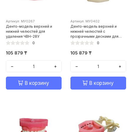
Артикул: МУ0267
Артикул: МУ0402
Денто-модель верхней и
Денто-модель верхней и
нижней челюстей для
нижней челюстей с
удаления ЧВН-28У
прозрачными деснами для
удаления ЧВН-28УП
0
0
105 879 ₸
105 879 ₸
−
+
−
+
В корзину
В корзину