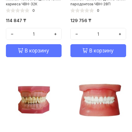
кариеса ЧВН-32К
пародонтоза ЧВН-28П
0
0
114 847 ₸
129 756 ₸
−
+
−
+
В корзину
В корзину