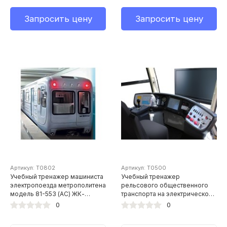
Запросить цену
Запросить цену
Артикул: Т0802
Артикул: Т0500
Учебный тренажер машиниста
Учебный тренажер
электропоезда метрополитена
рельсового общественного
модель 81-553 (АС) ЖК-
транспорта на электрической
дисплей 42" (диагональ 107
тяге "Трамвай 71-623"
0
0
см)
(оригинальная панель
приборов трамвая 71-623)