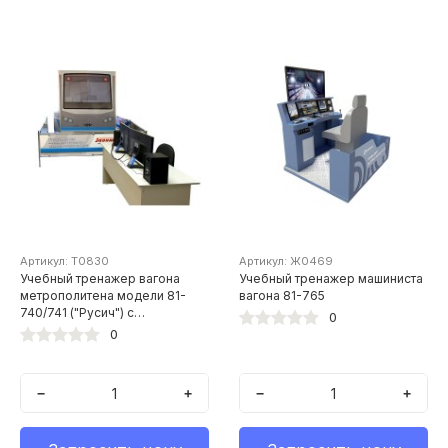
Артикул: Т0830
Артикул: Ж0469
Учебный тренажер вагона
Учебный тренажер машиниста
метрополитена модели 81-
вагона 81-765
740/741 ("Русич") с
0
полноразмерной имитацией
0
кабины на динамической
платформе
−
+
−
+