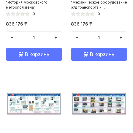
"История Московского
"Механическое оборудование
метрополитена"
ж/д транспорта и
метрополитенов"
0
0
836 176 ₸
836 176 ₸
−
+
−
+
В корзину
В корзину