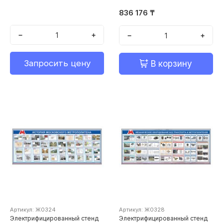
(полноразмерная имитация
кабины, установленная на
836 176 ₸
двухстепенную
динамическую платформу)
−
+
−
+
Запросить цену
В корзину
Артикул: Ж0324
Артикул: Ж0328
Электрифицированный стенд
Электрифицированный стенд