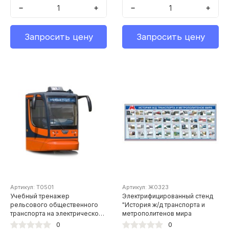
−
+
−
+
Запросить цену
Запросить цену
Артикул: Т0501
Артикул: Ж0323
Учебный тренажер
Электрифицированный стенд
рельсового общественного
"История ж/д транспорта и
транспорта на электрической
метрополитенов мира
тяге "Трамвай 71-623"
0
0