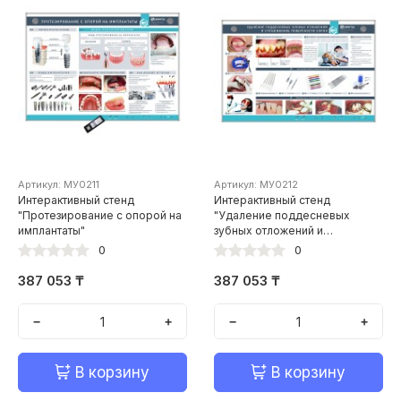
Артикул: МУ0211
Артикул: МУ0212
Интерактивный стенд
Интерактивный стенд
"Протезирование с опорой на
"Удаление поддесневых
имплантаты"
зубных отложений и
сглаживание поверхности
0
0
корня"
387 053 ₸
387 053 ₸
−
+
−
+
В корзину
В корзину