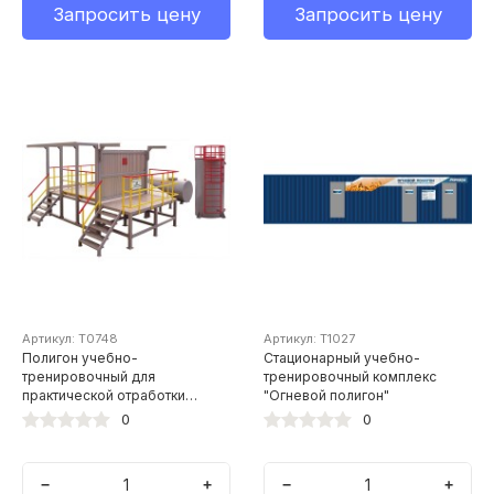
Запросить цену
Запросить цену
Артикул: Т0748
Артикул: Т1027
Полигон учебно-
Стационарный учебно-
тренировочный для
тренировочный комплекс
практической отработки
"Огневой полигон"
навыков безопасных методов
0
0
и приемов выполнения работ
на высоте
−
+
−
+