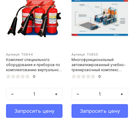
Артикул: Т0844
Артикул: Т0853
Комплект специального
Многофункциональный
оборудования и приборов по
автоматизированный учебно-
комплектованию виртуального
тренировочный комплекс
тренажера для отработки
противопожарной и
0
0
практических навыков
спасательной службы НПЗ
использования первичных
(средняя комплектация)
средств пожаротушения
−
+
−
+
Запросить цену
Запросить цену