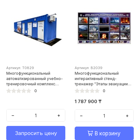
Артикул: Т0829
Артикул: В2039
Многофункциональный
Многофункциональный
автоматизированный учебно-
интерактивный стенд-
тренировочный комплекс
тренажер "Этапы эвакуации
противопожарной и
при природных катаклизмах и
0
0
спасательной службы ТДК-1
чрезвычайных ситуациях
техногенного характера"
1 787 900 ₸
−
+
−
+
Запросить цену
В корзину