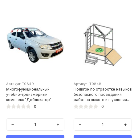
Артикул: Т0849
Артикул: Т0848
Многофункциональный
Полигон по отработке навыков
учебно-тренажерный
безопасного проведения
комплекс "Деблокатор"
работ на высоте и в условиях
ограниченных и замкнутых
0
0
пространств
−
+
−
+