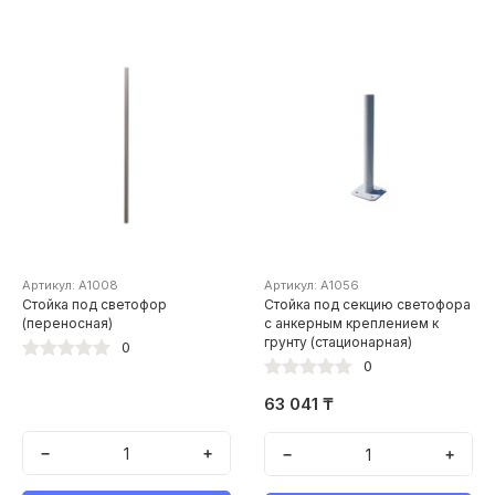
Артикул: А1008
Артикул: А1056
Стойка под светофор
Стойка под секцию светофора
(переносная)
с анкерным креплением к
грунту (стационарная)
0
0
63 041 ₸
−
+
−
+