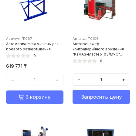
Артикул: П1067
Артикул: Т0106
Автоматическая мишень для
Автотренажер
боевого развертывания
контраварийного вождения
"КамАЗ-Мастер-03/МЧС"
0
(панорамный экран с углом
0
обзора 210 градусов)
619 771 ₸
−
+
−
+
Запросить цену
В корзину