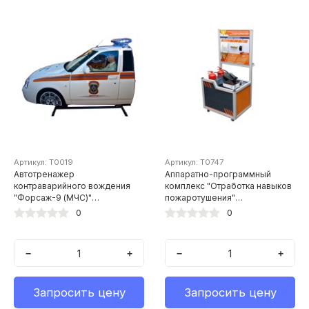
Артикул: Т0019
Артикул: Т0747
Автотренажер
Аппаратно-программный
контраварийного вождения
комплекс "Отработка навыков
"Форсаж-9 (МЧС)"
пожаротушения"
(оригинальный кузов
(практические занятия с
0
0
автомобиля ВАЗ,
огнетушителями (2 шт.)
установленный на
двухстепенную
−
+
−
+
динамическую платформу)
Запросить цену
Запросить цену