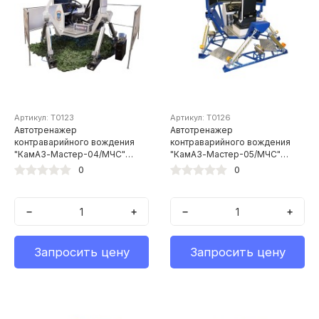
Артикул: Т0123
Артикул: Т0126
Автотренажер
Автотренажер
контраварийного вождения
контраварийного вождения
"КамАЗ-Мастер-04/МЧС"
"КамАЗ-Мастер-05/МЧС"
(шестистепенная
(система из трех
0
0
динамическая платформа)
широкоформатных ЖК-
дисплеев 42", шестистепенная
динамическая платформа)
−
+
−
+
Запросить цену
Запросить цену