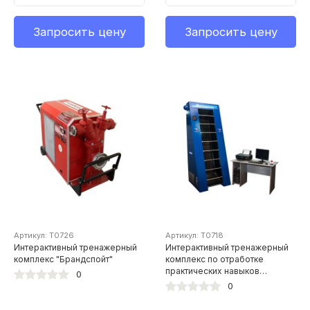
Запросить цену
Запросить цену
Артикул: Т0726
Артикул: Т0718
Интерактивный тренажерный
Интерактивный тренажерный
комплекс "Брандспойт"
комплекс по отработке
практических навыков
0
спасателей МЧС
0
"Вертикаль-02М"