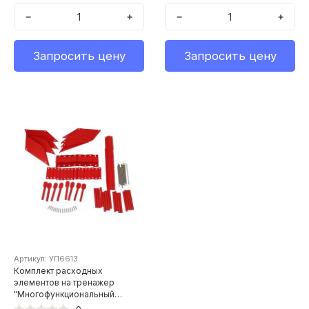
−
+
−
+
Запросить цену
Запросить цену
Артикул: УП6613
Комплект расходных
элементов на тренажер
"Многофункциональный
учебно-тренажерный