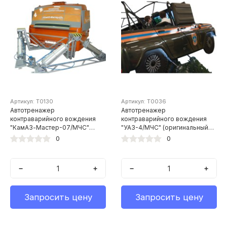
Артикул: Т0130
Артикул: Т0036
Автотренажер
Автотренажер
контраварийного вождения
контраварийного вождения
"КамАЗ-Мастер-07/МЧС"
"УАЗ-4/МЧС" (оригинальный
(оригинальная кабина
кузов автомобиля УАЗ,
0
0
автомобиля КамАЗ,
установленный на
установленная на
шестистепенную
шестистепенную
динамическую платформу)
−
+
−
+
динамическую платформу)
Запросить цену
Запросить цену