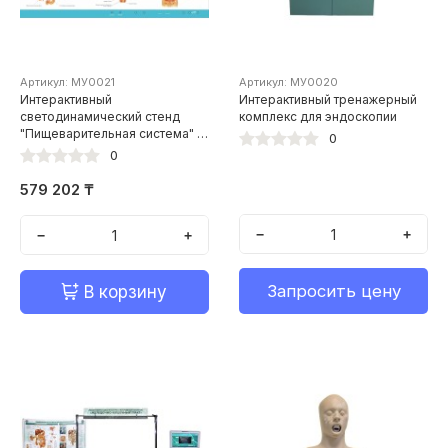
Артикул: МУ0021
Артикул: МУ0020
Интерактивный
Интерактивный тренажерный
светодинамический стенд
комплекс для эндоскопии
"Пищеварительная система" с
0
макетными образцами
0
579 202 ₸
−
+
−
+
Запросить цену
В корзину