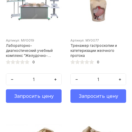
Артикул: МУ0019
Артикул: МУ0077
Лабораторно-
Тренажер гастроскопии и
диагностический учебный
катетеризации желчного
комплекс "Желудочно-
протока
кишечный тракт"
0
0
−
+
−
+
Запросить цену
Запросить цену