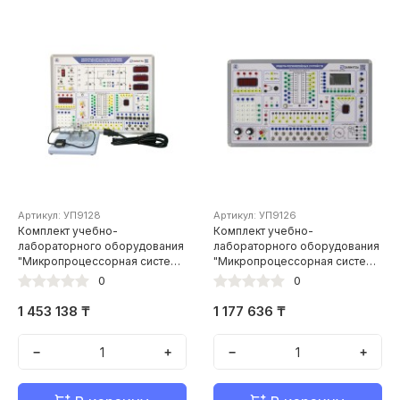
Артикул: УП9128
Артикул: УП9126
Комплект учебно-
Комплект учебно-
лабораторного оборудования
лабораторного оборудования
"Микропроцессорная система
"Микропроцессорная система
управления широтно-
управления шлагбаумом"
0
0
импульсным
преобразователем"
1 453 138 ₸
1 177 636 ₸
−
+
−
+