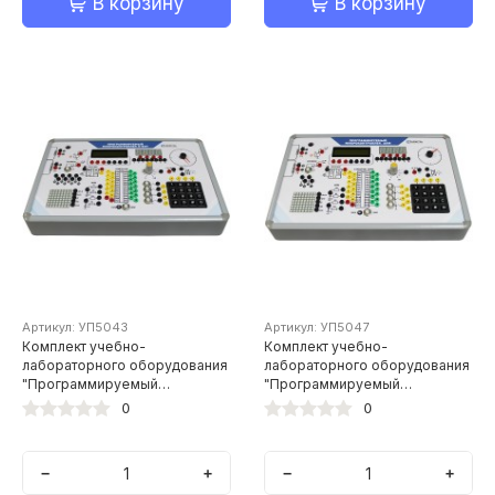
В корзину
В корзину
Артикул: УП5043
Артикул: УП5047
Комплект учебно-
Комплект учебно-
лабораторного оборудования
лабораторного оборудования
"Программируемый
"Программируемый
микроконтроллер и его
микроконтроллер и его
0
0
применение, 8-битная
применение, ARM
архитектура" (ПМКиП-1)
архитектура" (ПМКиП-4)
−
+
−
+