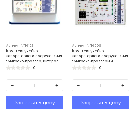
Артикул: УП6125
Артикул: УП6206
Комплект учебно-
Комплект учебно-
лабораторного оборудования
лабораторного оборудования
"Микроконтроллер, интерфейс
"Микроконтроллеры и
CAN и периферия"
микропроцессорная техника"
0
0
−
+
−
+
Запросить цену
Запросить цену