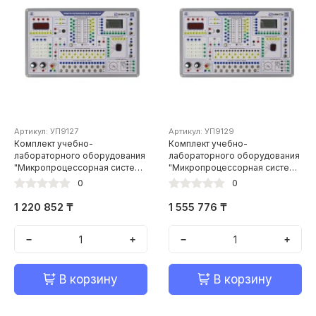
Артикул: УП9127
Артикул: УП9129
Комплект учебно-
Комплект учебно-
лабораторного оборудования
лабораторного оборудования
"Микропроцессорная система
"Микропроцессорная система
управления воротами"
управления транспортером"
0
0
1 220 852 ₸
1 555 776 ₸
−
+
−
+
В корзину
В корзину