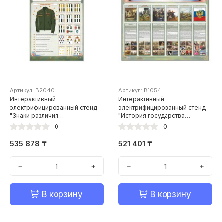
Артикул: В2040
Артикул: В1054
Интерактивный
Интерактивный
электрифицированный стенд
электрифицированный стенд
"Знаки различия
"История государства
военнослужащих Российской
Российского"
0
0
Федерации"
535 878 ₸
521 401 ₸
−
+
−
+
В корзину
В корзину