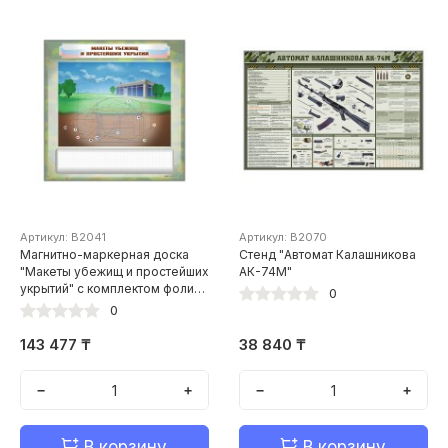
Артикул: В2041
Артикул: В2070
Магнитно-маркерная доска
Стенд "Автомат Калашникова
"Макеты убежищ и простейших
АК-74М"
укрытий" с комплектом фолий
0
и тематических магнитов
0
143 477 ₸
38 840 ₸
−
+
−
+
В корзину
В корзину