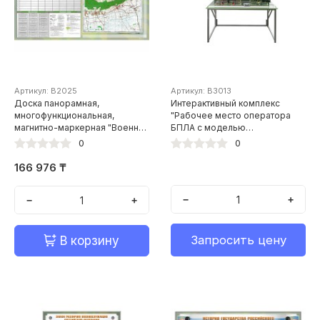
Артикул: В2025
Артикул: В3013
Доска панорамная,
Интерактивный комплекс
многофункциональная,
"Рабочее место оператора
магнитно-маркерная "Военная
БПЛА с моделью
топография" + комплект
квадрокоптера"
0
0
тематических магнитов КМ-10
166 976 ₸
−
+
−
+
Запросить цену
В корзину