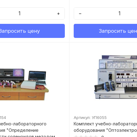
+
−
Запросить цену
Запросить цен
154
Артикул: УП6055
чебно-лабораторного
Комплект учебно-лаборатор
ия "Определение
оборудования "Оптоэлектро
сти соленоидов методом