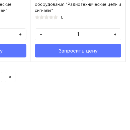
еские
оборудования "Радиотехнические цепи и
пей"
сигналы"
0
+
−
+
у
Запросить цену