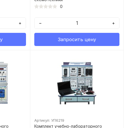
0
+
−
+
у
Запросить цену
Артикул: УП6219
ного
Комплект учебно-лабораторного