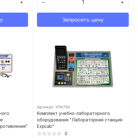
+
−
+
у
Запросить цену
Артикул: УП6790
ного
Комплект учебно-лабораторного
ие
оборудования "Лабораторная станция
противления"
ExpLab"
0