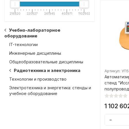
216620
220627
261945
403971
1102602
Учебно-лабораторное
оборудование
IT-технологии
Инженерные дисциплины
Общеобразовательные дисциплины
Радиотехника и электроника
Артикул: УП5
Автоматизи
Технологии и производство
стенд "Исс
Электротехника и энергетика: стенды и
полупровод
учебное оборудование
с ПЭВМ
1 102 60
−