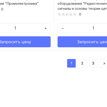
ия "Промэлектроника"
оборудования "Радиотехнич
сигналы и основы теории це
0
0
+
−
Запросить цену
Запросить цен
1
2
3
>