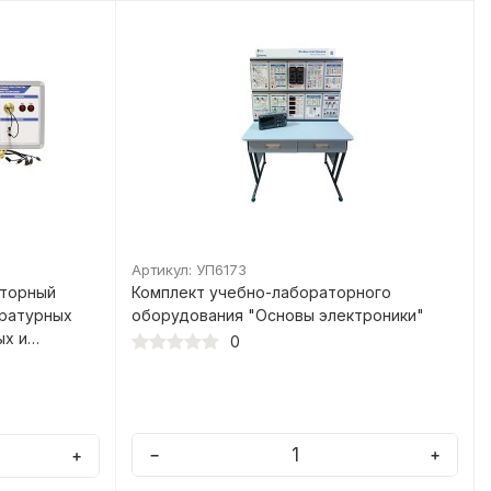
Артикул: УП6173
аторный
Комплект учебно-лабораторного
ературных
оборудования "Основы электроники"
ых и
0
алов" МВ-ПМ
−
+
+