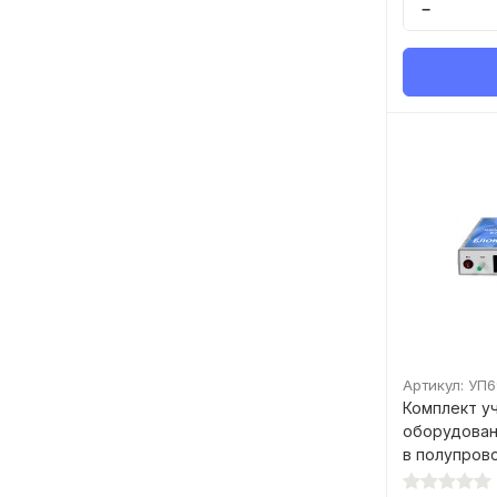
−
Артикул: УП
Комплект у
оборудован
в полупров