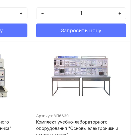
+
−
+
у
Запросить цену
Артикул: УП6639
ного
Комплект учебно-лабораторного
ника"
оборудования "Основы электроники и
схемотехники"