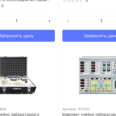
0
колебаний с применением
0
+
−
Запросить цену
Запросить цен
6869
Артикул: УП7150
чебно-лабораторного
Комплект учебно-лаборатор