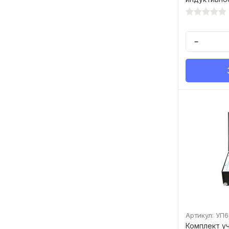
свободных 
ПК"
−
Артикул: УП
Комплект у