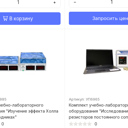
−
+
Запросить цен
В корзину
6985
Артикул: УП6965
чебно-лабораторного
Комплект учебно-лаборатор
ия "Изучение эффекта Холла
оборудования "Исследован
одниках"
резисторов постоянного со
0
0