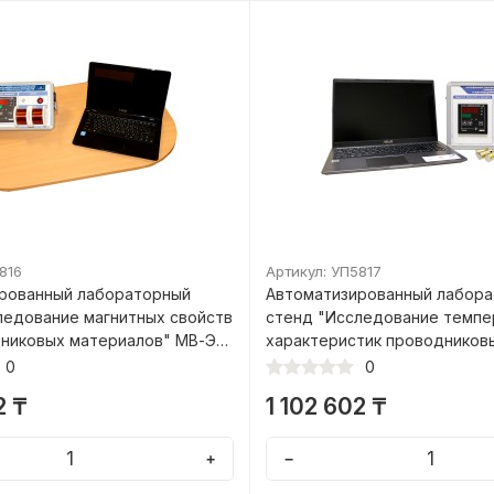
816
Артикул: УП5817
рованный лабораторный
Автоматизированный лабор
ледование магнитных свойств
стенд "Исследование темп
никовых материалов" МВ-ЭХ
характеристик проводников
полупроводниковых матери
0
0
с ПЭВМ
2 ₸
1 102 602 ₸
+
−