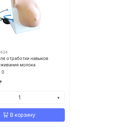
0624
ля отработки навыков
еживания молока
0
₸
+
В корзину