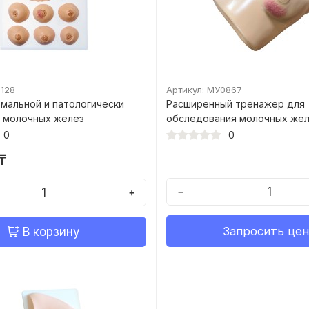
0128
Артикул: МУ0867
мальной и патологически
Расширенный тренажер для
 молочных желез
обследования молочных же
0
0
₸
−
+
Запросить цен
В корзину