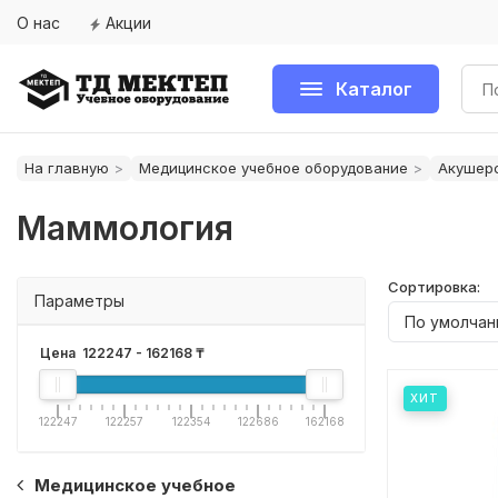
О нас
Акции
Каталог
На главную
Медицинское учебное оборудование
Акушерс
Маммология
Сортировка:
Параметры
Цена
122247
-
162168
₸
ХИТ
122247
122257
122354
122686
162168
Медицинское учебное