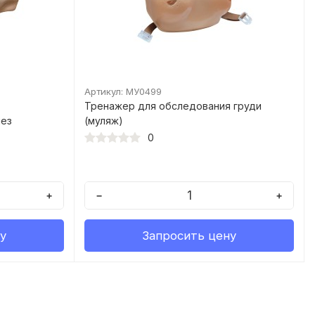
Артикул: МУ0499
Тренажер для обследования груди
лез
(муляж)
0
+
−
+
у
Запросить цену