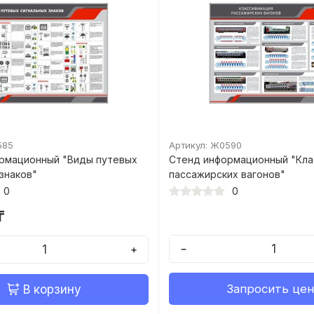
585
Артикул: Ж0590
рмационный "Виды путевых
Стенд информационный "Кла
знаков"
пассажирских вагонов"
0
0
₸
−
+
Запросить цен
В корзину