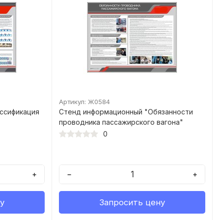
Артикул: Ж0584
ссификация
Стенд информационный "Обязанности
проводника пассажирского вагона"
0
+
−
+
у
Запросить цену