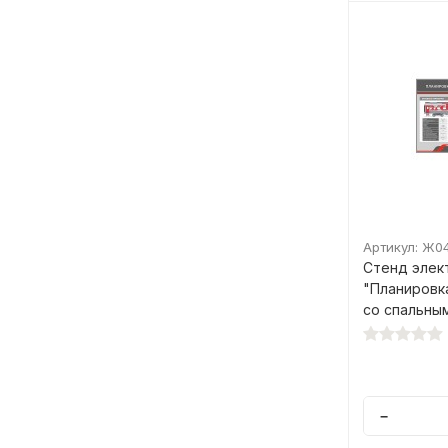
Артикул: Ж0
Стенд элек
"Планировка
со спальны
−