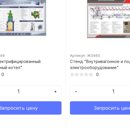
149
Артикул: Ж0460
ектрифицированный
Стенд "Внутривагонное и п
ный котел"
электрооборудование"
0
0
+
−
Запросить цену
Запросить цен