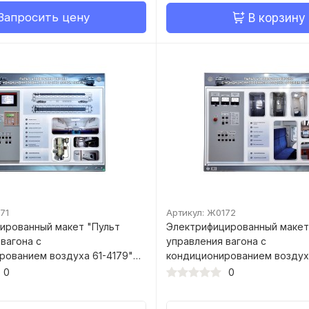
Запросить цену
В корзину
71
Артикул: Ж0172
ированный макет "Пульт
Электрифицированный макет
вагона с
управления вагона с
рованием воздуха 61-4179"
кондиционированием воздуха
ль)
(правая панель)
0
0