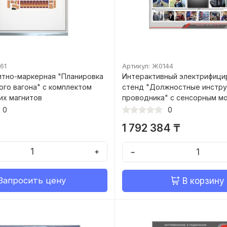
61
Артикул: Ж0144
итно-маркерная "Планировка
Интерактивный электрифици
ого вагона" с комплектом
стенд "Должностные инстру
их магнитов
проводника" с сенсорным м
0
0
1 792 384 ₸
+
−
Запросить цену
В корзину