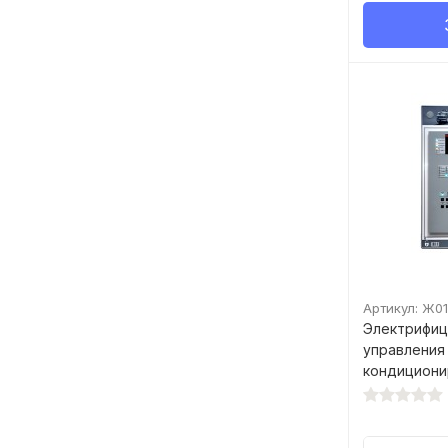
Артикул: Ж01
Электрифиц
управления 
кондициони
(левая пане