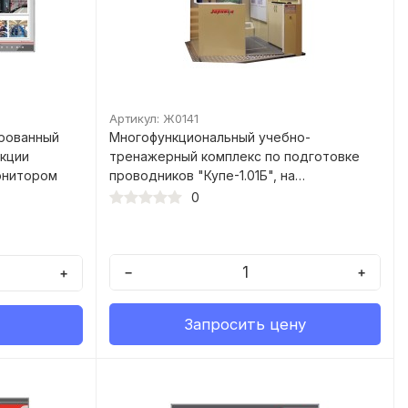
Артикул: Ж0141
рованный
Многофункциональный учебно-
кции
тренажерный комплекс по подготовке
онитором
проводников "Купе-1.01Б", на
динамической платформе с
0
автоматизированным рабочим местом
преподавателя и системой 3D
визуализации
−
+
+
Запросить цену