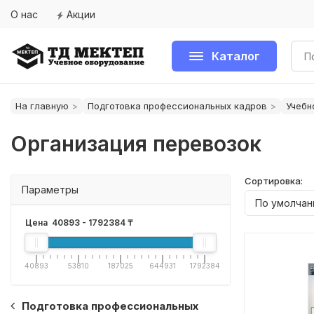
О нас
Акции
Каталог
На главную
Подготовка профессиональных кадров
Учебн
Организация перевозок
Сортировка:
Параметры
Цена
40893
-
1792384
₸
40893
53810
187025
644931
1792384
Подготовка профессиональных