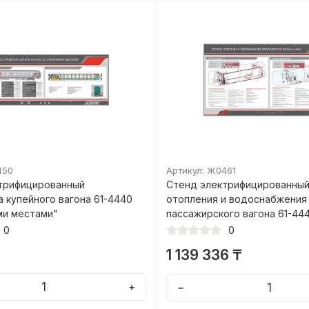
450
Артикул: Ж0461
трифицированный
Стенд электрифицированный
 купейного вагона 61-4440
отопления и водоснабжения
ми местами"
пассажирского вагона 61-44
0
0
1 139 336 ₸
+
−