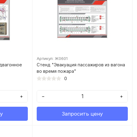
Артикул: Ж0601
одвагонное
Стенд "Эвакуация пассажиров из вагона
во время пожара"
0
+
−
+
у
Запросить цену