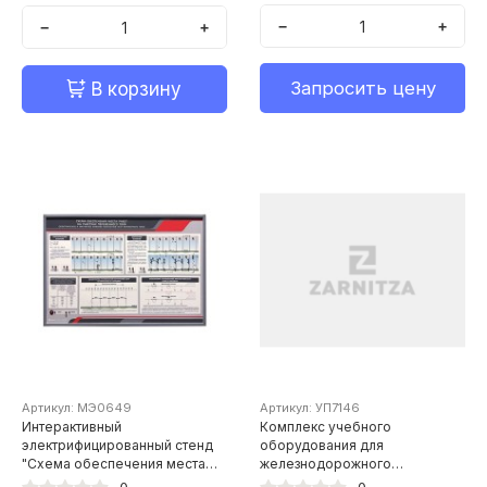
−
+
−
+
Запросить цену
В корзину
Артикул: МЭ0649
Артикул: УП7146
Интерактивный
Комплекс учебного
электрифицированный стенд
оборудования для
"Схема обеспечения места
железнодорожного
работ на участках
транспорта МП