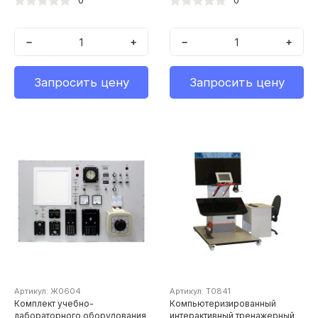
0
0
переменного тока
(Электрическое и магнитное
влияние контактной сети
−
+
−
+
переменного тока)"
Запросить цену
Запросить цену
Артикул: Ж0604
Артикул: Т0841
Комплект учебно-
Компьютеризированный
лабораторного оборудования
интерактивный тренажерный