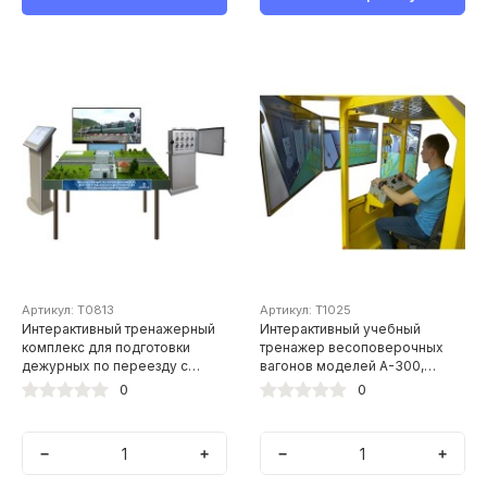
Артикул: Т0813
Артикул: Т1025
Интерактивный тренажерный
Интерактивный учебный
комплекс для подготовки
тренажер весоповерочных
дежурных по переезду с
вагонов моделей А-300,
персональным компьютером
ВПВ-135К
0
0
−
+
−
+