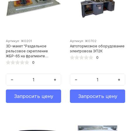
Артикул: Ж0201
Артикул: Ж0702
3D-макет "Раздельное
Автотормозное оборудование
рельсовое скрепление
электровоза ЭП2К
ЖБР-65 на фрагменте
0
железобетонной шпалы"
0
−
+
−
+
Запросить цену
Запросить цену