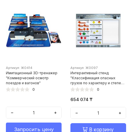
Артикул: Ж0414
Артикул: Ж0097
Имитационный 3D-тренажер
Интерактивный стенд
"Коммерческий осмотр
"Классификация опасных
поездов и вагонов"
грузов по характеру и степени
опасности" с маркерными
0
0
полями
654 074 ₸
−
+
−
+
Запросить цену
В корзину