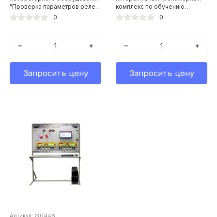
"Проверка параметров реле
комплекс по обучению
СЦБ"
операторов дефектоскопных
0
0
тележек
−
+
−
+
Запросить цену
Запросить цену
Артикул: Ж0446