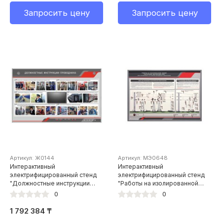
Запросить цену
Запросить цену
Артикул: Ж0144
Артикул: МЭ0648
Интерактивный
Интерактивный
электрифицированный стенд
электрифицированный стенд
"Должностные инструкции
"Работы на изолированной
проводника" с сенсорным
гибкой поперечине контактной
0
0
монитором
сети (Под напряжением и со
снятием напряжения и
1 792 384 ₸
заземлением)"