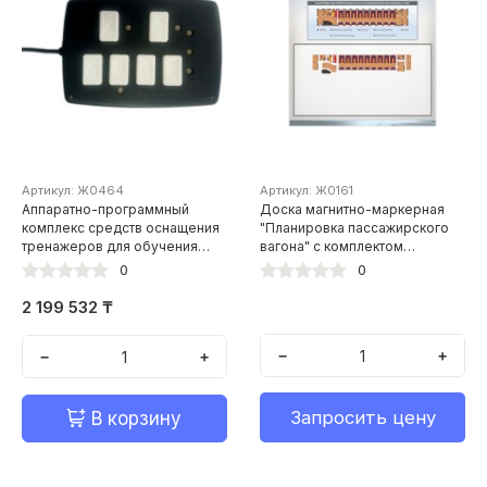
Артикул: Ж0464
Артикул: Ж0161
Аппаратно-программный
Доска магнитно-маркерная
комплекс средств оснащения
"Планировка пассажирского
тренажеров для обучения
вагона" с комплектом
локомотивных бригад АС
тематических магнитов
0
0
"Регламент"
2 199 532 ₸
−
+
−
+
Запросить цену
В корзину