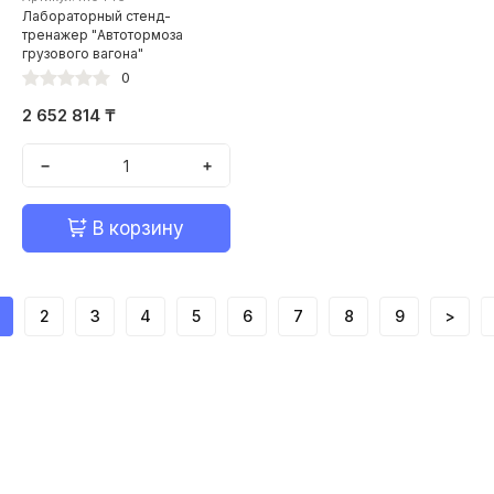
Лабораторный стенд-
тренажер "Автотормоза
грузового вагона"
0
2 652 814 ₸
−
+
В корзину
2
3
4
5
6
7
8
9
>