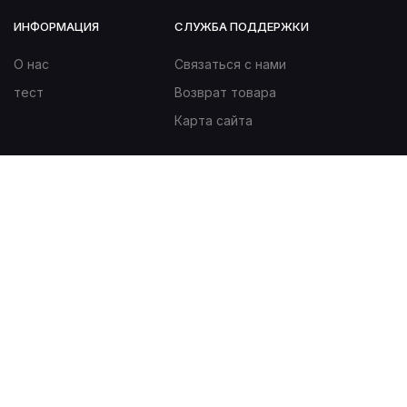
ИНФОРМАЦИЯ
СЛУЖБА ПОДДЕРЖКИ
О нас
Связаться с нами
тест
Возврат товара
Карта сайта
ДОПОЛНИТЕЛЬНО
Производители
Акции
КОНТАКТЫ
+79686446359
020000, Казахстан, город Астана, район Сарыарка,
улица Шаймерден Косшыгулулы, дом 8/2, кв. 46