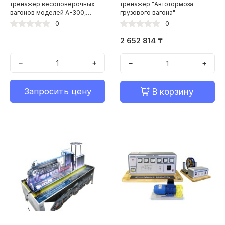
тренажер весоповерочных
тренажер "Автотормоза
вагонов моделей А-300,
грузового вагона"
ВПВ-135К
0
0
2 652 814 ₸
−
+
−
+
Запросить цену
В корзину