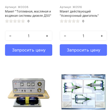
Артикул: Ж0008
Артикул: Ж0516
Макет "Топливная, масляная и
Макет действующий
водяная системы дизеля Д50"
"Асинхронный двигатель"
0
0
−
+
−
+
Запросить цену
Запросить цену