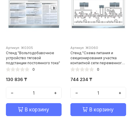
Артикул: Ж0305
Артикул: Ж0060
Стенд "Вольтодобавочное
Стенд "Схема питания и
устройство тяговой
секционирования участка
подстанции постоянного тока"
контактной сети переменного
тока"
0
0
130 836 ₸
744 234 ₸
−
+
−
+
В корзину
В корзину