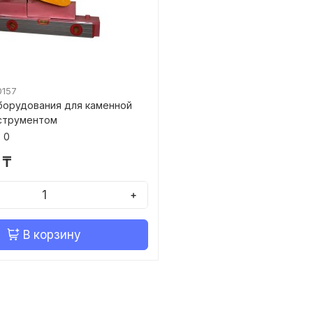
0157
борудования для каменной
нструментом
0
 ₸
+
В корзину